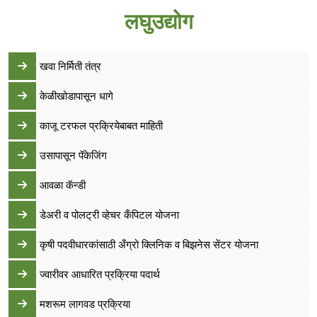
लघुउद्योग
खवा निर्मिती तंत्र
केळीखोडापासून धागे
काजू टरफल प्रक्रियेबाबत माहिती
उसापासून पॅकेजिंग
आवळा कॅन्डी
डेअरी व पोलट्री व्हेचर कँपिटल योजना
कृषी पदवीधारकांसाठी अँग्रो क्लिनिक व बिझनेस सेंटर योजना
ज्वारीवर आधारित प्रक्रिया पदार्थ
मशरूम लागवड प्रक्रिया