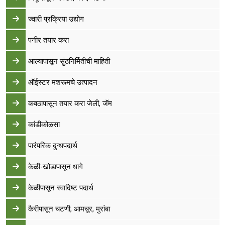
ज्वारी प्रक्रिया उद्योग
पनीर तयार करा
आल्यापासून सुंठनिर्मितीची माहिती
ऑईस्‍टर मशरूमचे उत्‍पादन
कवठापासून तयार करा जेली, जॅम
कांडीकोळसा
पारंपरिक दुग्धपदार्थ
केळी-खोडापासून धागे
केळीपासून स्वादिष्ट पदार्थ
कैरीपासून चटणी, आमचूर, मुरांबा