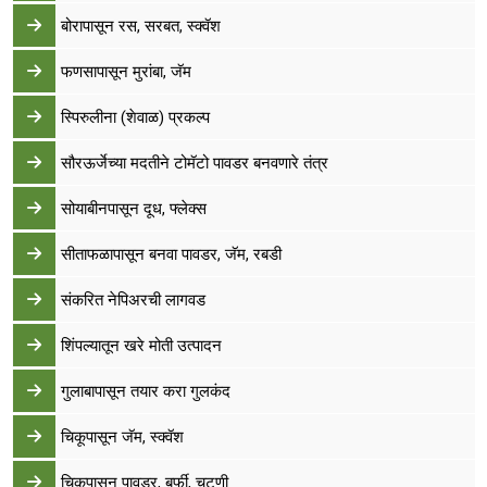
बोरापासून रस, सरबत, स्क्वॅश
फणसापासून मुरांबा, जॅम
स्पिरुलीना (शेवाळ) प्रकल्प
सौरऊर्जेच्या मदतीने टोमॅटो पावडर बनवणारे तंत्र
सोयाबीनपासून दूध, फ्लेक्‍स
सीताफळापासून बनवा पावडर, जॅम, रबडी
संकरित नेपिअरची लागवड
शिंपल्यातून खरे मोती उत्पादन
गुलाबापासून तयार करा गुलकंद
चिकूपासून जॅम, स्क्वॅश
चिकूपासून पावडर, बर्फी, चटणी