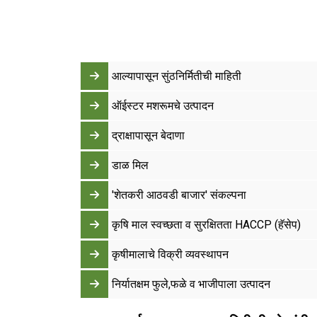
आल्यापासून सुंठनिर्मितीची माहिती
ऑईस्‍टर मशरूमचे उत्‍पादन
द्राक्षापासून बेदाणा
डाळ मिल
'शेतकरी आठवडी बाजार' संकल्पना
कृषि माल स्वच्छता व सुरक्षितता HACCP (हॅसेप)
कृषीमालाचे विक्री व्यवस्थापन
निर्यातक्षम फुले,फळे व भाजीपाला उत्पादन